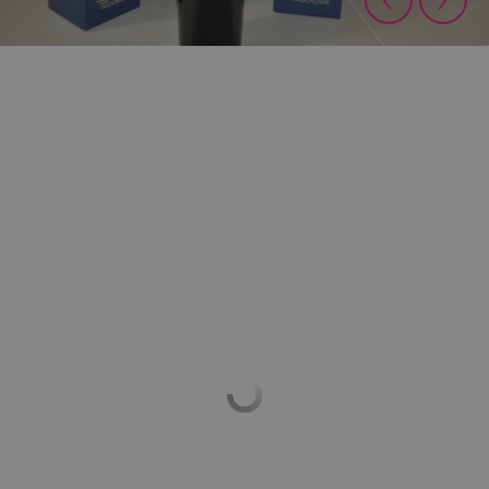
Przejdź do strony:
Osiedle Widokowe jest przyjazne dla najmłodszych
mieszkańców
VISITOR_INFO1_LIVE
5 miesięcy 4
Google LLC
tygodnie
.youtube.com
_gat
58 sekund
Google LLC
.osiedlewidokowe.pl