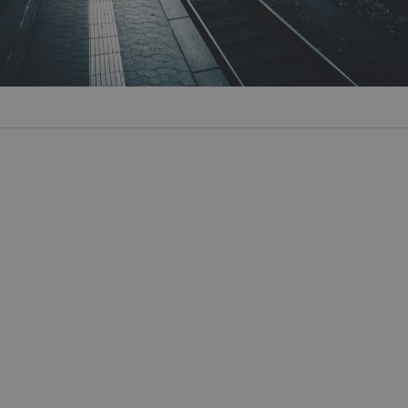
Przejdź do strony:
Ostatnie mieszkania IV etapu!