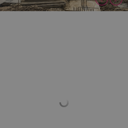
Przejdź do strony:
Bogdanowo coraz bliżej Poznania