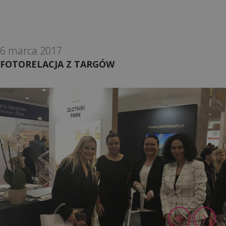
6 marca 2017
FOTORELACJA Z TARGÓW
‹
›