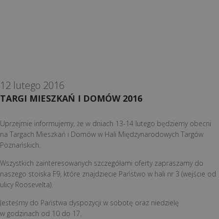
12 lutego 2016
TARGI MIESZKAŃ I DOMÓW 2016
Uprzejmie informujemy, że w dniach 13-14 lutego będziemy obecni
Dostawca
/
O
na Targach Mieszkań i Domów w Hali Międzynarodowych Targów
Nazwa
Dostawca
Domena
/
Okres
przech
Nazwa
Poznańskich.
Domena
przechowywania
__Secure-
.youtube.com
5 miesięc
Dostawca
/
Okres
Nazwa
ROLLOUT_TOKEN
_ga_E40WT4Y4NP
.osiedlewidokowe.pl
1 rok 1 miesiąc
Domena
przechowywani
Wszystkich zainteresowanych szczegółami oferty zapraszamy do
naszego stoiska F9, które znajdziecie Państwo w hali nr 3 (wejście od
IDE
1 rok
Google LLC
.doubleclick.net
ulicy Roosevelta).
Jesteśmy do Państwa dyspozycji w sobotę oraz niedzielę
_ga
1 rok 1 miesiąc
Google LLC
w godzinach od 10 do 17.
.osiedlewidokowe.pl