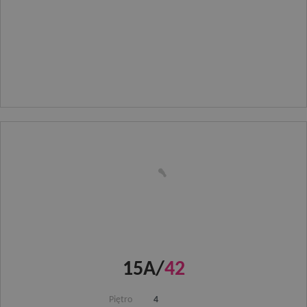
15A/
42
Piętro
4