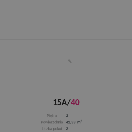
15A/
40
Piętro
3
2
Powierzchnia
42,33 m
Liczba pokoi
2