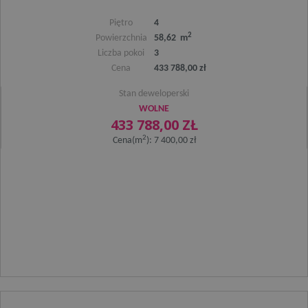
Piętro
4
2
Powierzchnia
58,62 m
Liczba pokoi
3
Cena
433 788,00 zł
VISITOR_INFO1_LIVE
5 miesięcy 4
Stan deweloperski
Google LLC
tygodnie
.youtube.com
WOLNE
433 788,00 ZŁ
2
Cena(m
): 7 400,00 zł
_gat
58 sekund
Google LLC
.osiedlewidokowe.pl