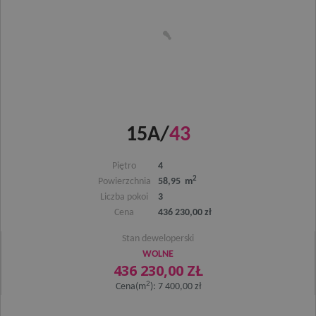
_gcl_au
2 miesiące 4
Google LLC
tygodnie
.osiedlewidokowe.pl
15A/
43
_gid
1 dzień
Google LLC
.osiedlewidokowe.pl
Piętro
4
2
Powierzchnia
58,95 m
Liczba pokoi
3
Cena
436 230,00 zł
YSC
Sesja
Google LLC
Stan deweloperski
.youtube.com
WOLNE
436 230,00 ZŁ
_ga_PPNQMXP2W4
.osiedlewidokowe.pl
1 rok 1 miesiąc
2
Cena(m
): 7 400,00 zł