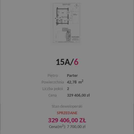
15A/
6
Piętro
Parter
2
Powierzchnia
42,78 m
Liczba pokoi
2
Cena
329 406,00 zł
Stan deweloperski
SPRZEDANE
329 406,00 ZŁ
2
Cena(m
): 7 700,00 zł