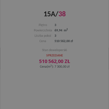
15A/
38
Piętro
3
2
Powierzchnia
69,94 m
Liczba pokoi
3
Cena
510 562,00 zł
Stan deweloperski
SPRZEDANE
510 562,00 ZŁ
2
Cena(m
): 7 300,00 zł