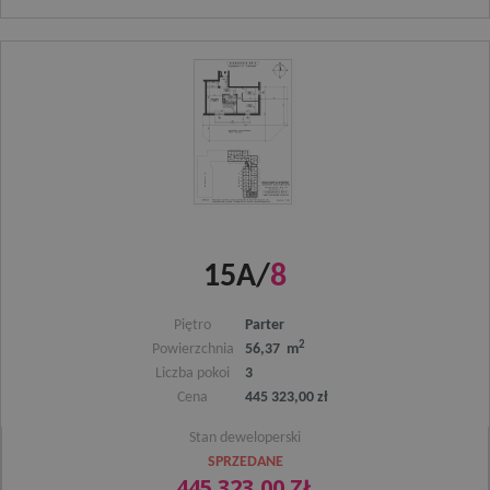
15A/
8
Piętro
Parter
2
Powierzchnia
56,37 m
Liczba pokoi
3
Cena
445 323,00 zł
Stan deweloperski
SPRZEDANE
445 323,00 ZŁ