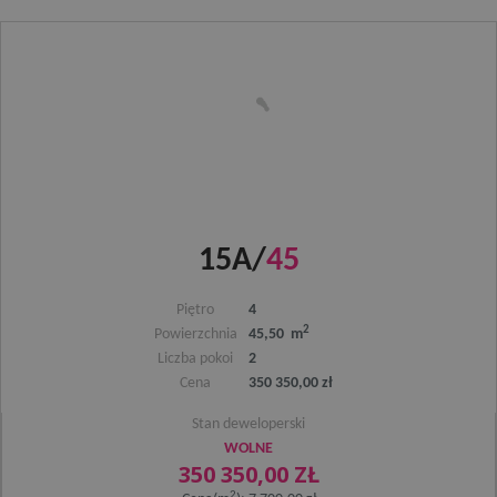
VISITOR_PRIVACY_METADATA
5 miesi
YouTube
tygod
.youtube.com
15A/
45
Piętro
4
2
Powierzchnia
45,50 m
Liczba pokoi
2
Cena
350 350,00 zł
Stan deweloperski
WOLNE
350 350,00 ZŁ
2