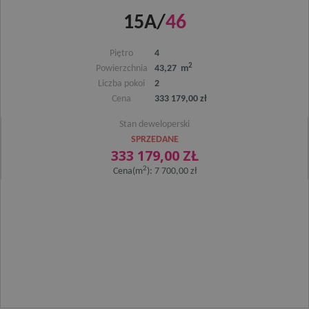
osiedlewidokowe.pl
15A/
46
Polityce prywatności Google
Piętro
4
2
Powierzchnia
43,27 m
Liczba pokoi
2
Cena
333 179,00 zł
Stan deweloperski
SPRZEDANE
333 179,00 ZŁ
2
Cena(m
): 7 700,00 zł
PHPSESSID
Ses
PHP.net
osiedlewidokowe.pl