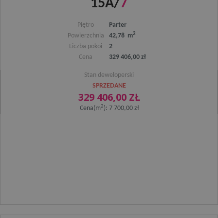
15A/
7
Piętro
Parter
2
Powierzchnia
42,78 m
Liczba pokoi
2
Cena
329 406,00 zł
Stan deweloperski
SPRZEDANE
329 406,00 ZŁ
2
Cena(m
): 7 700,00 zł