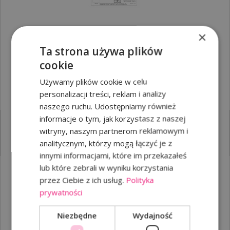
×
15A/
48
Ta strona używa plików
cookie
Piętro
4
2
Powierzchnia
42,22 m
Używamy plików cookie w celu
Liczba pokoi
2
personalizacji treści, reklam i analizy
Cena
325 094,00 zł
naszego ruchu. Udostępniamy również
Stan deweloperski
informacje o tym, jak korzystasz z naszej
SPRZEDANE
witryny, naszym partnerom reklamowym i
325 094,00 ZŁ
analitycznym, którzy mogą łączyć je z
2
Cena(m
): 7 700,00 zł
innymi informacjami, które im przekazałeś
lub które zebrali w wyniku korzystania
przez Ciebie z ich usług.
Polityka
prywatności
Niezbędne
Wydajność