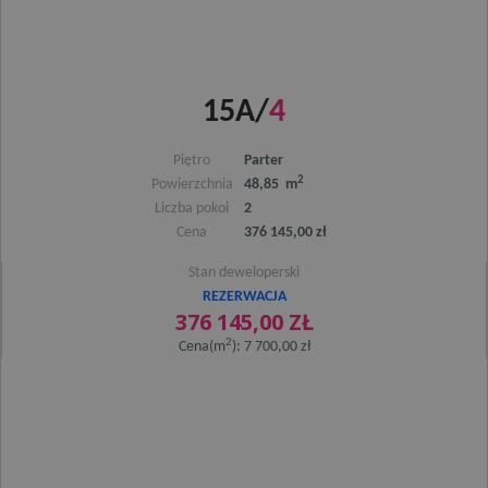
15A/
4
Piętro
Parter
2
Powierzchnia
48,85 m
Liczba pokoi
2
Cena
376 145,00 zł
Stan deweloperski
REZERWACJA
376 145,00 ZŁ
2
Cena(m
): 7 700,00 zł