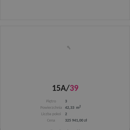
15A/
39
Piętro
3
2
Powierzchnia
42,33 m
Liczba pokoi
2
Cena
325 941,00 zł